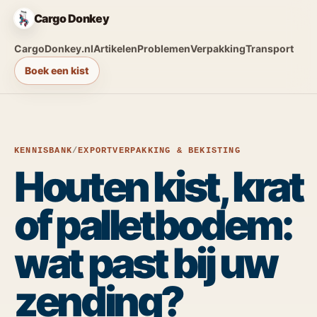
Cargo Donkey
CargoDonkey.nl
Artikelen
Problemen
Verpakking
Transport
Boek een kist
KENNISBANK
/
EXPORTVERPAKKING & BEKISTING
Houten kist, krat
of palletbodem:
wat past bij uw
zending?