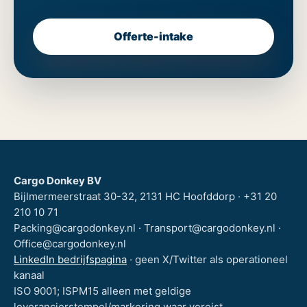
Offerte-intake
Cargo Donkey BV
Bijlmermeerstraat 30-32, 2131 HC Hoofddorp · +31 20
210 10 71
Packing@cargodonkey.nl · Transport@cargodonkey.nl ·
Office@cargodonkey.nl
LinkedIn bedrijfspagina
· geen X/Twitter als operationeel
kanaal
ISO 9001; ISPM15 alleen met geldige
leverancierstempel/markering waar vereist.