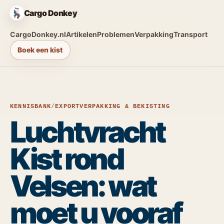
Cargo Donkey
CargoDonkey.nl
Artikelen
Problemen
Verpakking
Transport
Boek een kist
KENNISBANK
/
EXPORTVERPAKKING & BEKISTING
Luchtvracht
Kist rond
Velsen: wat
moet u vooraf