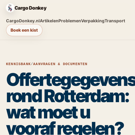
Cargo Donkey
CargoDonkey.nl
Artikelen
Problemen
Verpakking
Transport
Boek een kist
KENNISBANK
/
AANVRAGEN & DOCUMENTEN
Offertegegeven
rond Rotterdam:
wat moet u
vooraf regelen?