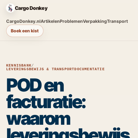
Cargo Donkey
CargoDonkey.nl
Artikelen
Problemen
Verpakking
Transport
Boek een kist
KENNISBANK
/
LEVERINGSBEWIJS & TRANSPORTDOCUMENTATIE
POD en
facturatie:
waarom
leveringsbewijs