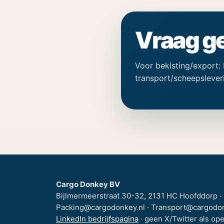
Vraag ge
Voor bekisting/export:
transport/scheepslever
Cargo Donkey BV
Bijlmermeerstraat 30-32, 2131 HC Hoofddorp · 
Packing@cargodonkey.nl · Transport@cargodon
LinkedIn bedrijfspagina
· geen X/Twitter als ope