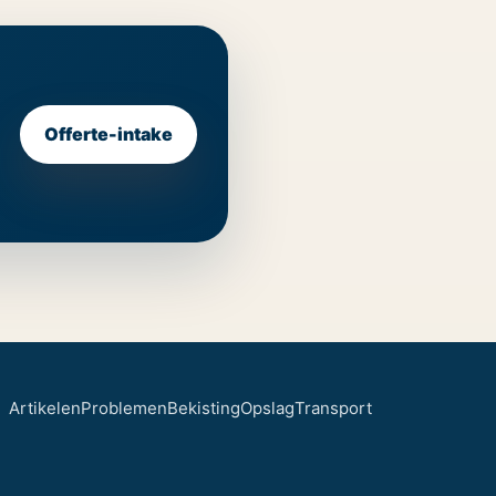
Offerte-intake
Artikelen
Problemen
Bekisting
Opslag
Transport