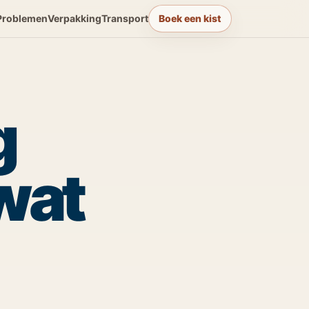
Problemen
Verpakking
Transport
Boek een kist
g
wat