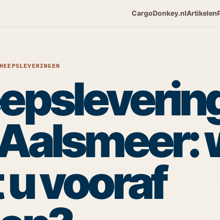
CargoDonkey.nl
Artikelen
HEEPSLEVERINGEN
epsleverin
 Aalsmeer: 
 u vooraf