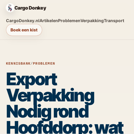
Cargo Donkey
CargoDonkey.nl
Artikelen
Problemen
Verpakking
Transport
Boek een kist
KENNISBANK
/
PROBLEMEN
Export
Verpakking
Nodig rond
Hoofddorp: wat