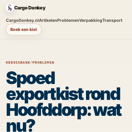
Cargo Donkey
CargoDonkey.nl
Artikelen
Problemen
Verpakking
Transport
Boek een kist
KENNISBANK
/
PROBLEMEN
Spoed
exportkist rond
Hoofddorp: wat
nu?